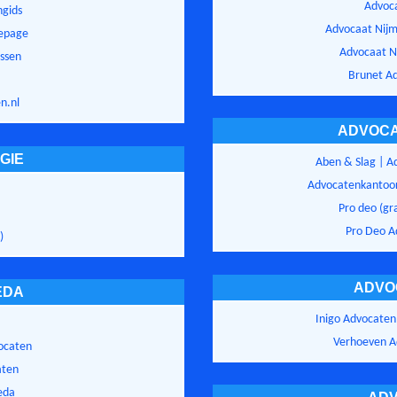
Advoc
ngids
Advocaat Nijm
epage
Advocaat Ni
ssen
Brunet A
n.nl
ADVOCA
GIE
Aben & Slag | 
Advocatenkantoor
Pro deo (gr
Pro Deo A
)
ADVO
EDA
Inigo Advocaten,
e
Verhoeven A
ocaten
aten
eda