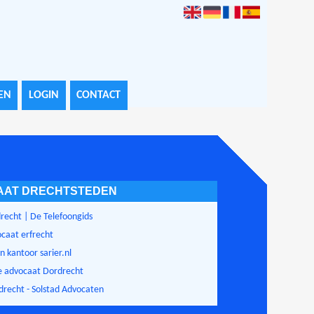
EN
LOGIN
CONTACT
AAT DRECHTSTEDEN
recht | De Telefoongids
caat erfrecht
 kantoor sarier.nl
e advocaat Dordrecht
drecht - Solstad Advocaten