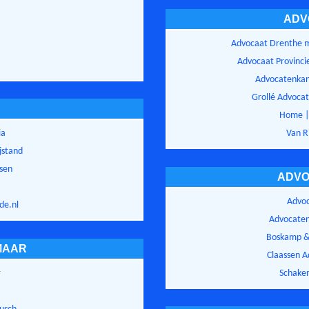
ADV
Advocaat Drenthe m
Advocaat Provinci
Advocatenkan
Grollé Advoca
Home |
ia
Van R
jstand
sen
ADVO
Advoc
de.nl
Advocaten
Boskamp &
MAAR
Claassen 
r
Schake