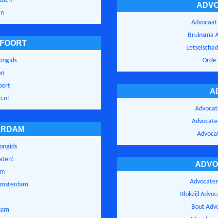
Busch
ADVO
en
Advocaat 
Bruinsma 
FOORT
Letselschad
ongids
Orde 
en
oort
A
.nl
Advocat
Advocaten
ERDAM
Advoca
ongids
aten!
ADVO
am
Advocate
Amsterdam
Blokzijl Adv
Bout Adv
dam