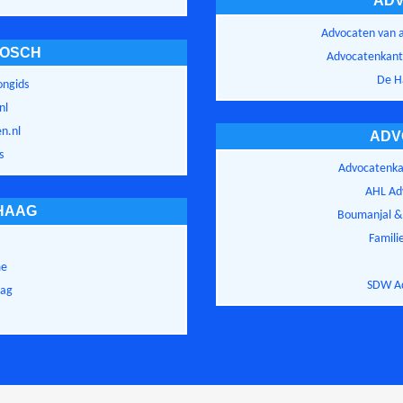
ADV
Advocaten van 
BOSCH
Advocatenkant
De H
ongids
nl
en.nl
ADV
s
Advocatenka
AHL Ad
HAAG
Boumanjal &
Famili
me
SDW Ad
aag