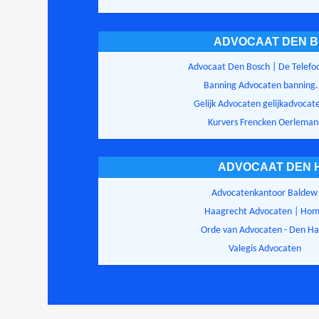
ADVOCAAT DEN 
Advocaat Den Bosch | De Telefo
Banning Advocaten banning.
Gelijk Advocaten gelijkadvocat
Kurvers Frencken Oerleman
ADVOCAAT DEN 
Advocatenkantoor Baldew
Haagrecht Advocaten | Ho
Orde van Advocaten - Den H
Valegis Advocaten