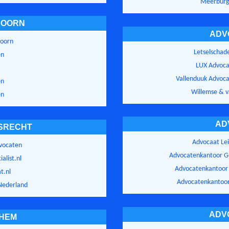
Meerburg
DOORN
ADV
doorn
Letselscha
en
LUX Advoca
Vallenduuk Advoca
en
Willemse & 
en
AD
SRECHT
Advocaat Lei
dvocaten
Advocatenkantoor G
alist.nl
Advocatenkantoor 
t.nl
Advocatenkantoor
Nederland
ADV
HEM