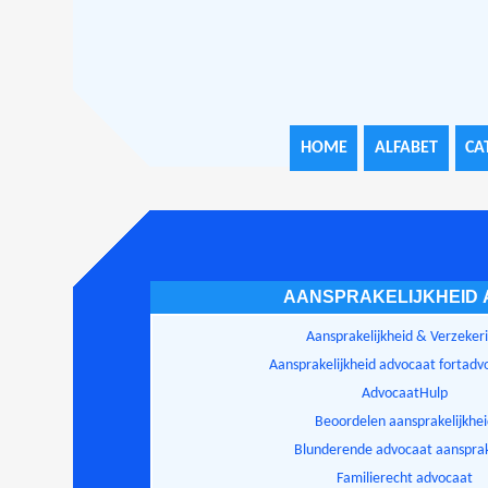
HOME
ALFABET
CA
AANSPRAKELIJKHEID
Aansprakelijkheid & Verzeker
Aansprakelijkheid advocaat fortadv
AdvocaatHulp
Beoordelen aansprakelijkhe
Blunderende advocaat aansprak
Familierecht advocaat