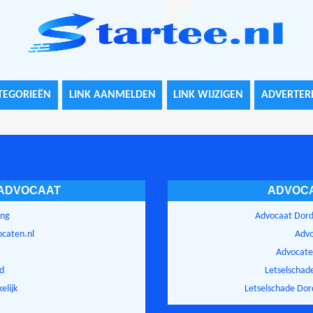
TEGORIEËN
LINK AANMELDEN
LINK WIJZIGEN
ADVERTER
 ADVOCAAT
ADVOC
ing
Advocaat Dord
ocaten.nl
Advo
Advocaten
id
Letselschad
elijk
Letselschade Dor